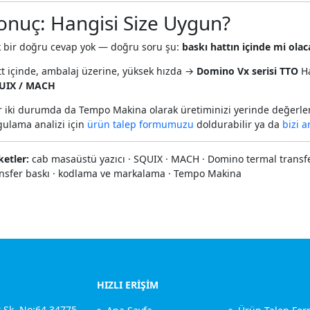
onuç: Hangisi Size Uygun?
k bir doğru cevap yok — doğru soru şu:
baskı hattın içinde mi ola
t içinde, ambalaj üzerine, yüksek hızda →
Domino Vx serisi TTO
Ha
UIX / MACH
 iki durumda da Tempo Makina olarak üretiminizi yerinde değerlen
ulama analizi için
ürün talep formumuzu
doldurabilir ya da
bizi a
ketler:
cab masaüstü yazıcı · SQUIX · MACH · Domino termal transfer ·
ansfer baskı · kodlama ve markalama · Tempo Makina
HIZLI ERİŞİM
t Sk. No:64 34775