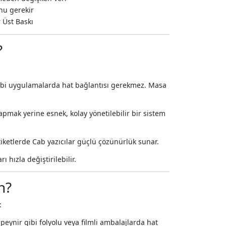
nu gerekir
 Üst Baskı
?
ti gibi uygulamalarda hat bağlantısı gerekmez. Masa
pmak yerine esnek, kolay yönetilebilir bir sistem
etiketlerde Cab yazıcılar güçlü çözünürlük sunar.
rı hızla değiştirilebilir.
n?
:
eynir gibi folyolu veya filmli ambalajlarda hat