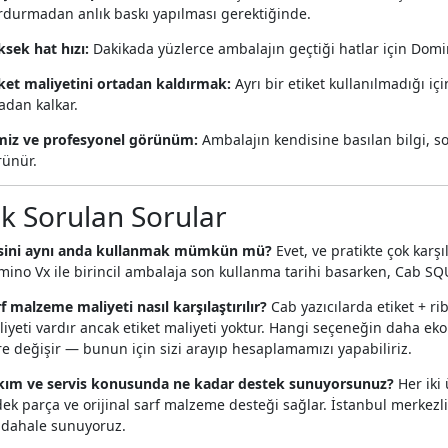
rdurmadan anlık baskı yapılması gerektiğinde.
sek hat hızı:
Dakikada yüzlerce ambalajın geçtiği hatlar için Domino
ket maliyetini ortadan kaldırmak:
Ayrı bir etiket kullanılmadığı 
adan kalkar.
miz ve profesyonel görünüm:
Ambalajın kendisine basılan bilgi, so
rünür.
ık Sorulan Sorular
isini aynı anda kullanmak mümkün mü?
Evet, ve pratikte çok karşı
ino Vx ile birincil ambalaja son kullanma tarihi basarken, Cab SQUIX 
f malzeme maliyeti nasıl karşılaştırılır?
Cab yazıcılarda etiket + ri
iyeti vardır ancak etiket maliyeti yoktur. Hangi seçeneğin daha 
e değişir — bunun için sizi arayıp hesaplamamızı yapabiliriz.
kım ve servis konusunda ne kadar destek sunuyorsunuz?
Her iki
ek parça ve orijinal sarf malzeme desteği sağlar. İstanbul merkezli 
dahale sunuyoruz.