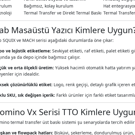
rulum
Bağımsız, kolay kurulum
Hat entegrasyo
noloji
Termal Transfer ve Direkt Termal Baskı
Termal Transfer
ab Masaüstü Yazıcı Kimlere Uygun
b SQUIX ve MACH serisi aşağıdaki durumlarda öne çıkar:
o ve lojistik etiketleme:
Sevkiyat etiketi, raf etiketi, palet etike
ında ya da depo içinde bağımsız çalışır.
ük ve orta ölçekli üretim:
Yüksek hacimli otomatik hatta yatırım ya
eyenler için idealdir.
ksek çözünürlüklü etiket:
Logo, renk geçişi, detaylı grafik içeren 
lu SKU, sık değişen içerik:
Farklı ürünler için farklı etiket tasarımla
omino Vx Serisi TTO Kimlere Uygu
ino termal transfer üst baskı sistemi şu senaryolarda tercih edilir
ışkan ve flowpack hatları:
Bisküvi, şekerleme, dondurulmuş ürün, p