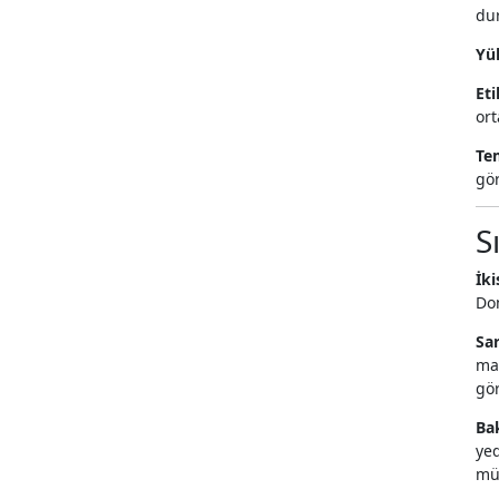
du
Yük
Eti
ort
Te
gö
S
İk
Dom
Sar
mal
gör
Ba
yed
mü