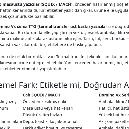
b masaüstü yazıcılar (SQUIX / MACH)
, önceden hazırlanmış boş eti
hattın kenarında durur; etiketler yazıcıdan çıkar, ürüne elle uygul
sek çözünürlükte basılabilir.
ino Vx serisi TTO (termal transfer üst baskı) yazıcılar
ise doğrud
kı yapar. Bu durumda elle yapıştırma yoktur; esnek ambalaj, film v
ino makine anlık olarak üstüne bilgi işler. Tarih, lot, seri, barko
aüstü yazıcılar gibi boş etiketlere de baskı yapabilir.
sinin de ortak bir noktası var: Termal transfer teknolojisini kullanar
inesinin içine entegre edilebilir. Yani, önceden hazırlanmış boş etik
ılı etiketler otomatik yapıştırılabilir.
emel Fark: Etiketle mi, Doğrudan 
Cab SQUIX / MACH
Domino Vx Seri
skı yüzeyi
Önceden kesilmiş etiket
Ambalaj filmi / 
num
Masa üstü veya hat kenarı
Hat içi, hat üst
z
Düşük üretim hızları
Yüksek hat hız
llanım alanı
Depo, lojistik, küçük-orta hat
Akışkan paketle
neklik
Farklı etiket boyutu ve tasarımı
Ambalaj değişm