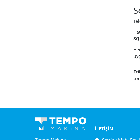
S
Te
Hat
SQ
Her
uyg
Eti
tr
İLETİŞİM
Tempo Makina
Şerifali Mah. Beyi