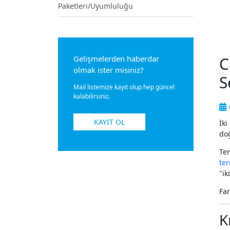
Paketleri/Uyumluluğu
Gelişmelerden haberdar
C
olmak ister misiniz?
S
Mail listemize kayıt olup hep güncel
kalabilirsiniz.
KAYIT OL
İki
doğ
Te
ter
"ik
Far
K