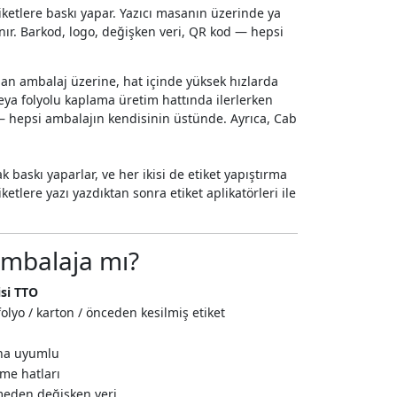
ketlere baskı yapar. Yazıcı masanın üzerinde ya
anır. Barkod, logo, değişken veri, QR kod — hepsi
an ambalaj üzerine, hat içinde yüksek hızlarda
eya folyolu kaplama üretim hattında ilerlerken
d — hepsi ambalajın kendisinin üstünde. Ayrıca, Cab
ak baskı yaparlar, ve her ikisi de etiket yapıştırma
etlere yazı yazdıktan sonra etiket aplikatörleri ile
Ambalaja mı?
si TTO
folyo / karton / önceden kesilmiş etiket
ü
ına uyumlu
me hatları
eden değişken veri