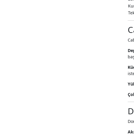
Ku
Tek
C
Ca
Dep
baş
Küç
ist
Yü
Çok
D
Dom
Ak