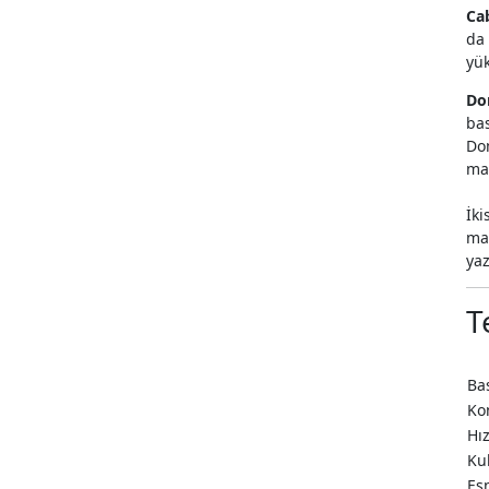
Ca
da 
yük
Dom
bas
Dom
mas
İki
mak
yaz
T
Ba
Ko
Hı
Ku
Es