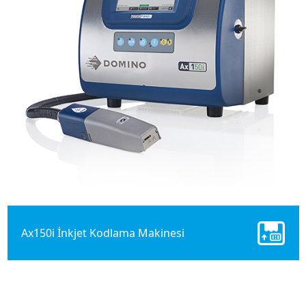
Ax150i İnkjet Kodlama Makinesi