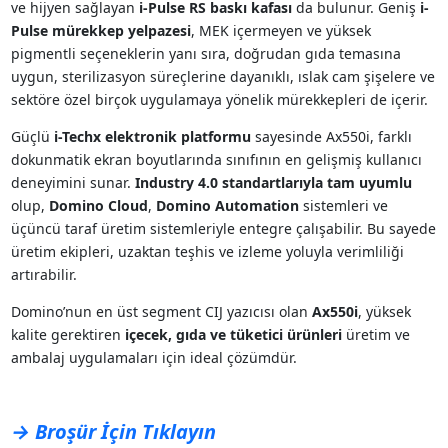
ve hijyen sağlayan
i-Pulse RS baskı kafası
da bulunur. Geniş
i-
Pulse mürekkep yelpazesi
, MEK içermeyen ve yüksek
pigmentli seçeneklerin yanı sıra, doğrudan gıda temasına
uygun, sterilizasyon süreçlerine dayanıklı, ıslak cam şişelere ve
sektöre özel birçok uygulamaya yönelik mürekkepleri de içerir.
Güçlü
i-Techx elektronik platformu
sayesinde Ax550i, farklı
dokunmatik ekran boyutlarında sınıfının en gelişmiş kullanıcı
deneyimini sunar.
Industry 4.0 standartlarıyla tam uyumlu
olup,
Domino Cloud
,
Domino Automation
sistemleri ve
üçüncü taraf üretim sistemleriyle entegre çalışabilir. Bu sayede
üretim ekipleri, uzaktan teşhis ve izleme yoluyla verimliliği
artırabilir.
Domino’nun en üst segment CIJ yazıcısı olan
Ax550i
, yüksek
kalite gerektiren
içecek, gıda ve tüketici ürünleri
üretim ve
ambalaj uygulamaları için ideal çözümdür.
→ Broşür İçin Tıklayın