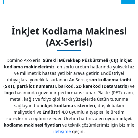
İnkjet Kodlama Makinesi
(Ax-Serisi)
Domino Ax-Serisi
Sürekli Mürekkep Püskürtmeli (CIJ) inkjet
kodlama makinelerimiz
, en zorlu üretim hatlarında yüksek hız
ve milimetrik hassasiyeti bir araya getirir. Endüstriyel
ihtiyaçlara yönelik tasarlanan Ax-Serisi;
son kullanma tarihi
(SKT), parti/lot numarası, barkod, 2D karekod (DataMatrix)
ve
logo
basımında güvenilir performans sunar. Plastik (PET), cam,
metal, kağıt ve folyo gibi farklı yüzeylerde üstün tutunma
sağlayan bu
inkjet kodlama sistemleri
, düşük bakım
maliyetleri ve
Endüstri 4.0
uyumlu altyapısı ile üretim
süreçlerinizi optimize eder. Üretim hattınıza en uygun
inkjet
kodlama makinesi fiyatları
ve teknik çözümlerimiz için bizimle
iletişime
geçin.