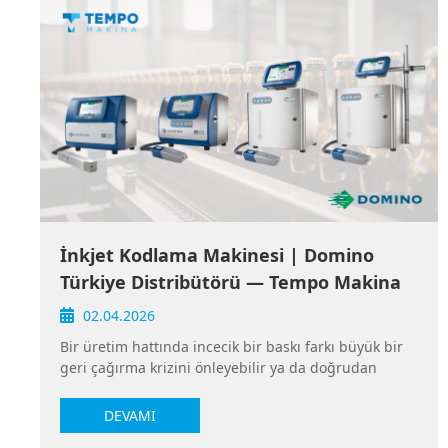
İnkjet Kodlama Makinesi | Domino
Türkiye Distribütörü — Tempo Makina
02.04.2026
Bir üretim hattında incecik bir baskı farkı büyük bir
geri çağırma krizini önleyebilir ya da doğrudan
ihracat reddine neden olabilir. İnkjet kodlama
makinesi, bu kritik noktada devreye giren,
DEVAMI
göründüğünden çok daha stratejik bir ekipman