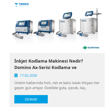
İnkjet Kodlama Makinesi Nedir?
Domino Ax-Serisi Kodlama ve
Markalama Cihazlarının Arasındaki
17.02.2026
Farklar
Üretim hatlarında hızlı, net ve kalıcı baskı ihtiyacı her
geçen gün artıyor. Özellikle gıda, içecek, ilaç,
kozmetik ve endüstriyel ürünlerde; son kullanma
tarihi, parti numarası, seri numarası ve barkod gibi
DEVAMI
bilgilerin doğru şekilde basılması kritik önem taşıyor.