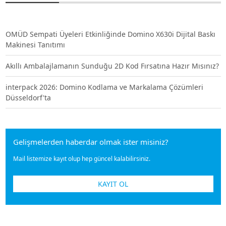
OMÜD Sempati Üyeleri Etkinliğinde Domino X630i Dijital Baskı
Makinesi Tanıtımı
Akıllı Ambalajlamanın Sunduğu 2D Kod Fırsatına Hazır Mısınız?
interpack 2026: Domino Kodlama ve Markalama Çözümleri
Düsseldorf'ta
Gelişmelerden haberdar olmak ister misiniz?
Mail listemize kayıt olup hep güncel kalabilirsiniz.
KAYIT OL